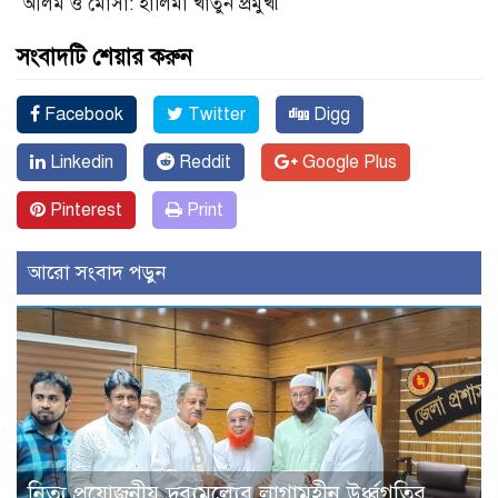
আলম ও মোসা: হালিমা খাতুন প্রমুখ৷
সংবাদটি শেয়ার করুন
Facebook
Twitter
Digg
Linkedin
Reddit
Google Plus
Pinterest
Print
আরো সংবাদ পড়ুন
নিত্য প্রয়োজনীয় দ্রব্যমূল্যের লাগামহীন উর্ধ্বগতির