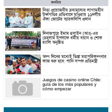
জনপ্রিয়
নিত্য প্রয়োজনীয় দ্রব্যমূল্যের লাগামহীন
উর্ধ্বগতির প্রতিবাদে মাগুরায় ১১দলীয়
ঐক্য জোটের স্মারকলিপি প্রদান
দিনাজপুরে ইমাম হুসাইন (আঃ)-এর
চেহলাম উপলক্ষে ধর্মীয় বয়ান ও শোক
র‍্যালি অনুষ্ঠিত
অল্প দিনের মধ্যেই তিস্তা মহাপরিকল্পনার
কাজ শুরু হবে: পানি সম্পদ প্রতিমন্ত্রী
Juegos de casino online Chile:
guía de los más populares y
cómo empezar
Jak poznat spolehlivé online
casino: licence, bezpečnost a