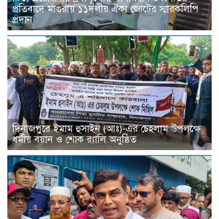
প্রতিবাদে মাগুরায় ১১দলীয় ঐক্য জোটের স্মারকলিপি
প্রদান
দিনাজপুরে ইমাম হুসাইন (আঃ)-এর চেহলাম উপলক্ষে
ধর্মীয় বয়ান ও শোক র‍্যালি অনুষ্ঠিত