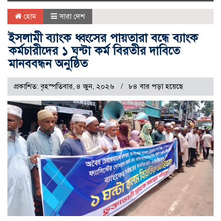
naviga
হোম
সারা দেশ
ইসলামী ব্যাংক ধ্বংসের পায়তারা বন্ধে ব্যাংক
কর্মচারীদের ১ ঘন্টা কর্ম বিরতীর দাবিতে
মানববন্ধন অনুষ্ঠিত
প্রকাশিত: বৃহস্পতিবার, ৪ জুন, ২০২৬
৮৪ বার পড়া হয়েছে