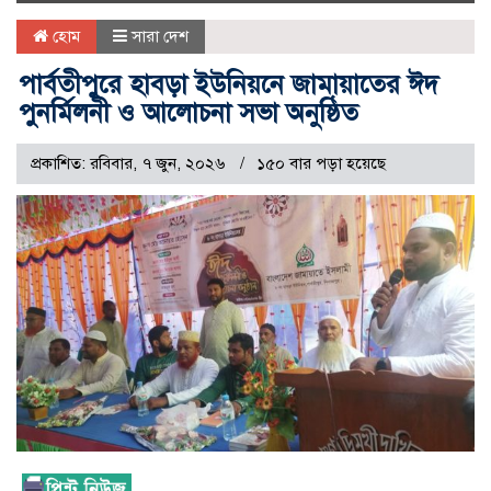
naviga
হোম
সারা দেশ
পার্বতীপুরে হাবড়া ইউনিয়নে জামায়াতের ঈদ
পুনর্মিলনী ও আলোচনা সভা অনুষ্ঠিত
প্রকাশিত: রবিবার, ৭ জুন, ২০২৬
১৫০ বার পড়া হয়েছে