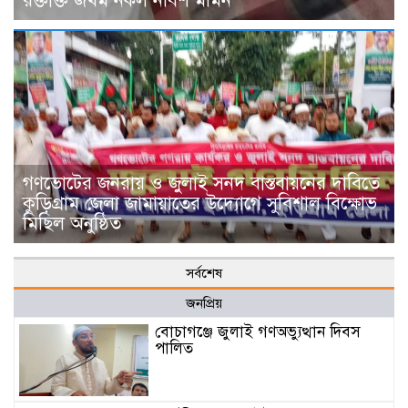
রক্তাক্ত জখম নকল নবিশ মমিন
গণভোটের জনরায় ও জুলাই সনদ বাস্তবায়নের দাবিতে
কুড়িগ্রাম জেলা জামায়াতের উদ্যোগে সুবিশাল বিক্ষোভ
মিছিল অনুষ্ঠিত
সর্বশেষ
জনপ্রিয়
বোচাগঞ্জে জুলাই গণঅভ্যুত্থান দিবস
পালিত