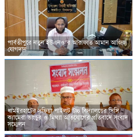
পার্বতীপুরে নতুন ইউএনও’র আরাফাত আমান আজিজ
যোগদান
ধামইরহাটের সফিয়া পাইলট উচ্চ বিদ্যালয়ের সিসি
ক্যামেরা ভাংচুর ও মিথ্যা অভিযোগের প্রতিবাদে সংবাদ
সম্মেলন