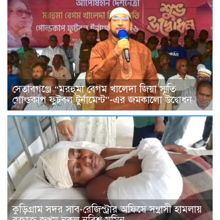
সেতাবগঞ্জে “মরহুমা বেগম খালেদা জিয়া স্মৃতি
গোল্ডকাপ ফুটবল টুর্নামেন্ট”-এর জমকালো উদ্বোধন
কুড়িগ্রাম সদর সাব-রেজিস্ট্রার অফিসে সন্ত্রাসী হামলায়