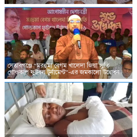
সেতাবগঞ্জে “মরহুমা বেগম খালেদা জিয়া স্মৃতি
গোল্ডকাপ ফুটবল টুর্নামেন্ট”-এর জমকালো উদ্বোধন