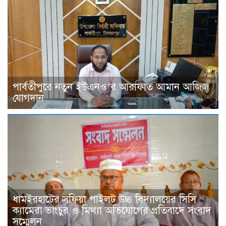
পার্বতীপুরে নতুন ইউএনও’র আরাফাত আমান আজিজ
যোগদান
ধামইরহাটের সফিয়া পাইলট উচ্চ বিদ্যালয়ের সিসি
ক্যামেরা ভাংচুর ও মিথ্যা অভিযোগের প্রতিবাদে সংবাদ
সম্মেলন