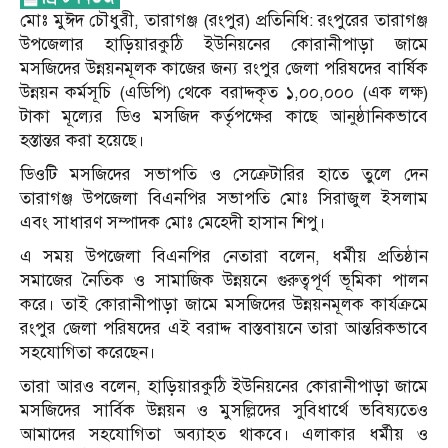
মোঃ মুঈদ চৌধুরী, তারাগঞ্জ (রংপুর) প্রতিনিধি: রংপুরের তারাগঞ্জ
উপজেলার হাড়িয়ারকুঠি ইউনিয়নের কোরানীপাড়া জামে
মসজিদের উন্নয়নমূলক কাজের জন্য রংপুর জেলা পরিষদের বার্ষিক
উন্নয়ন কর্মসূচি (এডিপি) থেকে বরাদ্দকৃত ১,০০,০০০ (এক লক্ষ)
টাকা মূল্যের ডিও মসজিদ কর্তৃপক্ষের কাছে আনুষ্ঠানিকভাবে
হস্তান্তর করা হয়েছে।
ডিওটি মসজিদের সভাপতি ও সেক্রেটারির হাতে তুলে দেন
তারাগঞ্জ উপজেলা বিএনপির সভাপতি মোঃ সিরাজুল ইসলাম
এবং সাধারণ সম্পাদক মোঃ মেহেদী হাসান শিপু।
এ সময় উপজেলা বিএনপির নেতারা বলেন, ধর্মীয় প্রতিষ্ঠান
সমাজের নৈতিক ও সামাজিক উন্নয়নে গুরুত্বপূর্ণ ভূমিকা পালন
করে। তাই কোরানীপাড়া জামে মসজিদের উন্নয়নমূলক কার্যক্রমে
রংপুর জেলা পরিষদের এই বরাদ্দ বাস্তবায়নে তারা আন্তরিকভাবে
সহযোগিতা করেছেন।
তারা আরও বলেন, হাড়িয়ারকুঠি ইউনিয়নের কোরানীপাড়া জামে
মসজিদের সার্বিক উন্নয়ন ও মুসল্লিদের সুবিধার্থে ভবিষ্যতেও
আমাদের সহযোগিতা অব্যাহত থাকবে। এলাকার ধর্মীয় ও