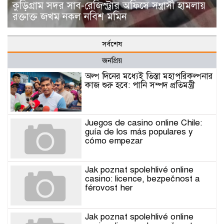
কুড়িগ্রাম সদর সাব-রেজিস্ট্রার অফিসে সন্ত্রাসী হামলায়
রক্তাক্ত জখম নকল নবিশ মমিন
সর্বশেষ
জনপ্রিয়
অল্প দিনের মধ্যেই তিস্তা মহাপরিকল্পনার
কাজ শুরু হবে: পানি সম্পদ প্রতিমন্ত্রী
Juegos de casino online Chile:
guía de los más populares y
cómo empezar
Jak poznat spolehlivé online
casino: licence, bezpečnost a
férovost her
Jak poznat spolehlivé online