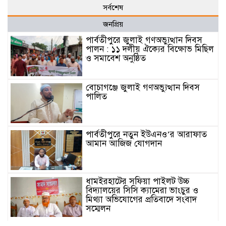
সর্বশেষ
জনপ্রিয়
পার্বতীপুরে জুলাই গণঅভ্যুত্থান দিবস
পালন : ১১ দলীয় ঐক্যের বিক্ষোভ মিছিল
ও সমাবেশ অনুষ্ঠিত
বোচাগঞ্জে জুলাই গণঅভ্যুত্থান দিবস
পালিত
পার্বতীপুরে নতুন ইউএনও’র আরাফাত
আমান আজিজ যোগদান
ধামইরহাটের সফিয়া পাইলট উচ্চ
বিদ্যালয়ের সিসি ক্যামেরা ভাংচুর ও
মিথ্যা অভিযোগের প্রতিবাদে সংবাদ
সম্মেলন