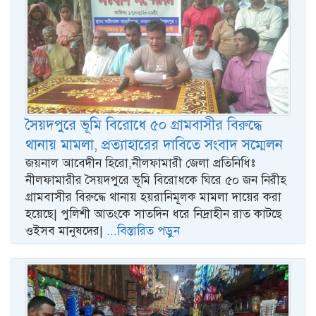
সৈয়দপুরে ভূমি বিরোধে ৫০ গ্রামবাসীর বিরুদ্ধে
থানায় মামলা, প্রত্যাহারের দাবিতে সংবাদ সম্মেলন
জয়নাল আবেদীন হিরো,নীলফামারী জেলা প্রতিনিধিঃ
নীলফামারীর সৈয়দপুরে ভূমি বিরোধকে ঘিরে ৫০ জন নিরীহ
গ্রামবাসীর বিরুদ্ধে থানায় হয়রানিমূলক মামলা দায়ের করা
হয়েছে| পুলিশী আতংকে সাতদিন ধরে নিদ্রাহীন রাত কাটছে
ওইসব মানুষদের|
...বিস্তারিত পড়ুন