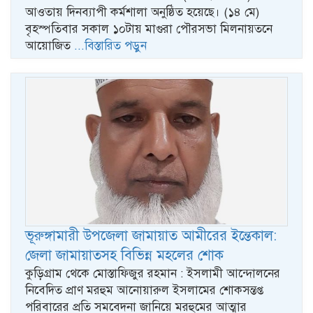
আওতায় দিনব্যাপী কর্মশালা অনুষ্ঠিত হয়েছে। (১৪ মে)
বৃহস্পতিবার সকাল ১০টায় মাগুরা পৌরসভা মিলনায়তনে
আয়োজিত
...বিস্তারিত পড়ুন
ভূরুঙ্গামারী উপজেলা জামায়াত আমীরের ইন্তেকাল:
জেলা জামায়াতসহ বিভিন্ন মহলের শোক
কুড়িগ্রাম থেকে মোস্তাফিজুর রহমান : ইসলামী আন্দোলনের
নিবেদিত প্রাণ মরহুম আনোয়ারুল ইসলামের শোকসন্তপ্ত
পরিবারের প্রতি সমবেদনা জানিয়ে মরহুমের আত্মার