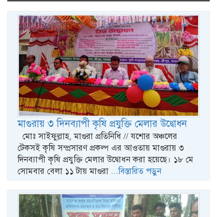
naviga
মাগুরায় ৩ দিনব্যাপী কৃষি প্রযুক্তি মেলার উদ্বোধন
মোঃ সাইফুল্লাহ, মাগুরা প্রতিনিধি // যশোর অঞ্চলের
টেকসই কৃষি সম্প্রসারণ প্রকল্প এর আওতায় মাগুরায় ৩
দিনব্যাপী কৃষি প্রযুক্তি মেলার উদ্বোধন করা হয়েছে। ১৮ মে
সোমবার বেলা ১১ টায় মাগুরা
...বিস্তারিত পড়ুন