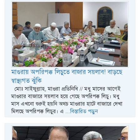
মাগুরায় অপরিপক্ক লিচুতে বাজার সয়লাব! বাড়ছে
স্বাস্থ্যগত ঝুঁকি
মোঃ সাইফুল্লাহ, মাগুরা প্রতিনিধি // মধু মাসের আগেই
মাগুরার বাজারে সয়লাব হয়ে গেছে অপরিপক্ক লিচু। মধু
মাস এখনো শুরুই হয়নি অথচ মাগুরার হাটে বাজারে দেখা
মিলছে অপরিপক্ক লিচুর। এ
...বিস্তারিত পড়ুন