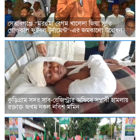
সেতাবগঞ্জে “মরহুমা বেগম খালেদা জিয়া স্মৃতি
গোল্ডকাপ ফুটবল টুর্নামেন্ট”-এর জমকালো উদ্বোধন
কুড়িগ্রাম সদর সাব-রেজিস্ট্রার অফিসে সন্ত্রাসী হামলায়
রক্তাক্ত জখম নকল নবিশ মমিন