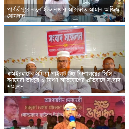
পার্বতীপুরে নতুন ইউএনও’র আরাফাত আমান আজিজ
যোগদান
ধামইরহাটের সফিয়া পাইলট উচ্চ বিদ্যালয়ের সিসি
ক্যামেরা ভাংচুর ও মিথ্যা অভিযোগের প্রতিবাদে সংবাদ
সম্মেলন