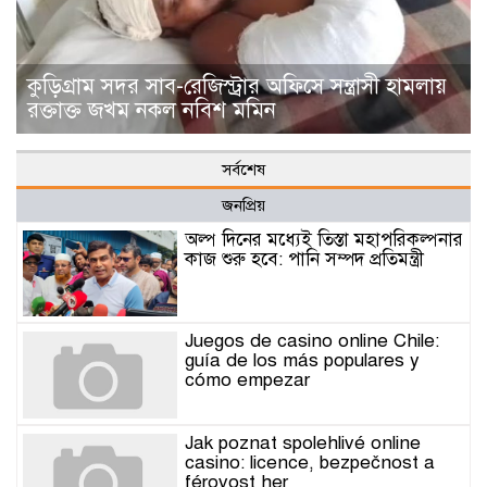
কুড়িগ্রাম সদর সাব-রেজিস্ট্রার অফিসে সন্ত্রাসী হামলায়
রক্তাক্ত জখম নকল নবিশ মমিন
সর্বশেষ
জনপ্রিয়
অল্প দিনের মধ্যেই তিস্তা মহাপরিকল্পনার
কাজ শুরু হবে: পানি সম্পদ প্রতিমন্ত্রী
Juegos de casino online Chile:
guía de los más populares y
cómo empezar
Jak poznat spolehlivé online
casino: licence, bezpečnost a
férovost her