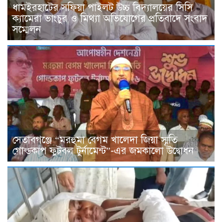
ধামইরহাটের সফিয়া পাইলট উচ্চ বিদ্যালয়ের সিসি
ক্যামেরা ভাংচুর ও মিথ্যা অভিযোগের প্রতিবাদে সংবাদ
সম্মেলন
সেতাবগঞ্জে “মরহুমা বেগম খালেদা জিয়া স্মৃতি
গোল্ডকাপ ফুটবল টুর্নামেন্ট”-এর জমকালো উদ্বোধন