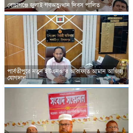
বোচাগঞ্জে জুলাই গণঅভ্যুত্থান দিবস পালিত
পার্বতীপুরে নতুন ইউএনও’র আরাফাত আমান আজিজ
যোগদান