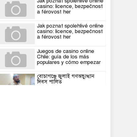
Jak poznat spolehlivé online
casino: licence, bezpečnost
a férovost her
Jak poznat spolehlivé online
casino: licence, bezpečnost
a férovost her
Juegos de casino online
Chile: guía de los más
populares y cómo empezar
বোচাগঞ্জে জুলাই গণঅভ্যুত্থান
দিবস পালিত
পার্বতীপুরে নতুন ইউএনও’র
আরাফাত আমান আজিজ যোগদান
ধামইরহাটের সফিয়া পাইলট উচ্চ
বিদ্যালয়ের সিসি ক্যামেরা ভাংচুর