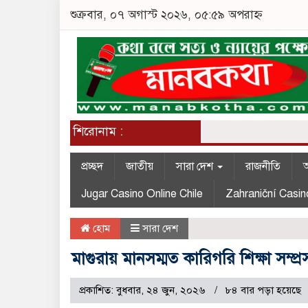
শুক্রবার, ০৭ অগাস্ট ২০২৬, ০৫:৫৯ অপরাহ্ন
শিরোনাম :
প্রচ্ছদ
জাতীয়
সারা দেশ
রাজনীতি
অ
Jugar Casino Online Chile
Zahraniční Casin
হোম
সারা দেশ
মাগুরায় মানসম্মত কারিগরি শিক্ষা সম্প্র
প্রকাশিত: বুধবার, ২৪ জুন, ২০২৬
৮৪ বার পড়া হয়েছে