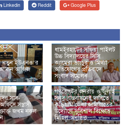
Linkedin
Reddit
Google Plus
ধামইরহাটের সফিয়া পাইলট
উচ্চ বিদ্যালয়ের সিসি
ুরে নতুন ইউএনও’র
ক্যামেরা ভাংচুর ও মিথ্যা
 আমান আজিজ
অভিযোগের প্রতিবাদে
সংবাদ সম্মেলন
গণভোটের জনরায় ও জুলাই
 সদর সাব-
সনদ বাস্তবায়নের দাবিতে
 অফিসে সন্ত্রাসী
কুড়িগ্রাম জেলা জামায়াতের
ক্তাক্ত জখম নকল
উদ্যোগে সুবিশাল বিক্ষোভ
িন
মিছিল অনুষ্ঠিত