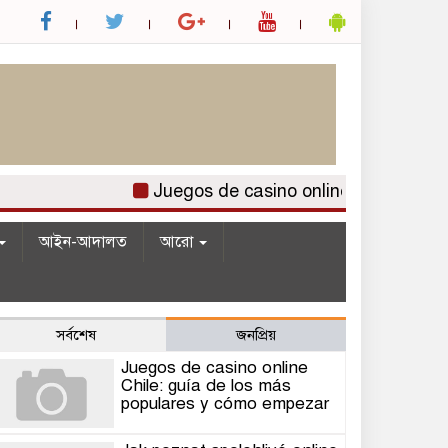
Juegos de casino online Chile: guía d
আইন-আদালত
আরো
সর্বশেষ
জনপ্রিয়
Juegos de casino online
Chile: guía de los más
populares y cómo empezar