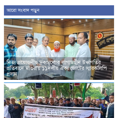
আরো সংবাদ পড়ুন
নিত্য প্রয়োজনীয় দ্রব্যমূল্যের লাগামহীন উর্ধ্বগতির
প্রতিবাদে মাগুরায় ১১দলীয় ঐক্য জোটের স্মারকলিপি
প্রদান