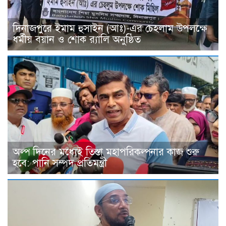
দিনাজপুরে ইমাম হুসাইন (আঃ)-এর চেহলাম উপলক্ষে
ধর্মীয় বয়ান ও শোক র‍্যালি অনুষ্ঠিত
অল্প দিনের মধ্যেই তিস্তা মহাপরিকল্পনার কাজ শুরু
হবে: পানি সম্পদ প্রতিমন্ত্রী