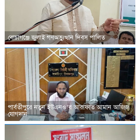
বোচাগঞ্জে জুলাই গণঅভ্যুত্থান দিবস পালিত
পার্বতীপুরে নতুন ইউএনও’র আরাফাত আমান আজিজ
যোগদান