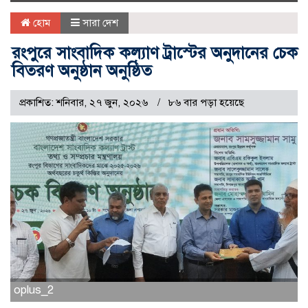
naviga
হোম
সারা দেশ
রংপুরে সাংবাদিক কল্যাণ ট্রাস্টের অনুদানের চেক
বিতরণ অনুষ্ঠান অনুষ্ঠিত
প্রকাশিত: শনিবার, ২৭ জুন, ২০২৬
৮৬ বার পড়া হয়েছে
oplus_2