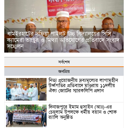
ধামইরহাটের সফিয়া পাইলট উচ্চ বিদ্যালয়ের সিসি
ক্যামেরা ভাংচুর ও মিথ্যা অভিযোগের প্রতিবাদে সংবাদ
সম্মেলন
সর্বশেষ
জনপ্রিয়
নিত্য প্রয়োজনীয় দ্রব্যমূল্যের লাগামহীন
উর্ধ্বগতির প্রতিবাদে মাগুরায় ১১দলীয়
ঐক্য জোটের স্মারকলিপি প্রদান
দিনাজপুরে ইমাম হুসাইন (আঃ)-এর
চেহলাম উপলক্ষে ধর্মীয় বয়ান ও শোক
র‍্যালি অনুষ্ঠিত