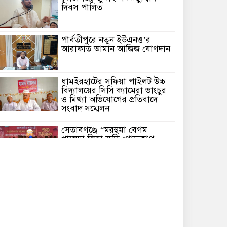
দিবস পালিত
পার্বতীপুরে নতুন ইউএনও’র
আরাফাত আমান আজিজ যোগদান
ধামইরহাটের সফিয়া পাইলট উচ্চ
বিদ্যালয়ের সিসি ক্যামেরা ভাংচুর
ও মিথ্যা অভিযোগের প্রতিবাদে
সংবাদ সম্মেলন
সেতাবগঞ্জে “মরহুমা বেগম
খালেদা জিয়া স্মৃতি গোল্ডকাপ
ফুটবল টুর্নামেন্ট”-এর জমকালো
উদ্বোধন
কুড়িগ্রাম সদর সাব-রেজিস্ট্রার
অফিসে সন্ত্রাসী হামলায় রক্তাক্ত
জখম নকল নবিশ মমিন
গণভোটের জনরায় ও জুলাই সনদ